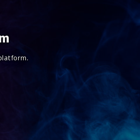
om
platform.