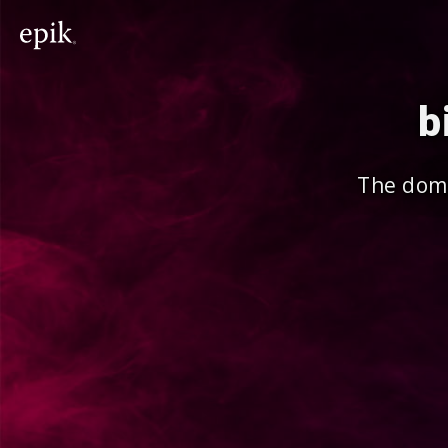
b
The doma